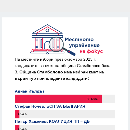
На местните избори през октомври 2023 г.
кандидатите за кмет на община Стамболово бяха
3.
Община Стамболово има избран кмет на
първи тур при следните кандидати:
Аднан Йълдъз
86.68%
Стефан Ночев, БСП ЗА БЪЛГАРИЯ
4.54%
Петър Хаджиев, КОАЛИЦИЯ ПП – ДБ
4.54%