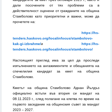
дали посочените от тях проблеми са в
действителност оценени от гражданите на община
Стамболово като приоритетни и важни, може да
прочетете на:
https://hs-
tenders.haskovo.org/localinfocus/stambolovo-
kak-gi-izbrahme/
и
https://hs-
tenders.haskovo.org/localinfocus/stambolovo/
Настоящият преглед има за цел да проследи
изпълнението на ангажиментите и обещанията на
спечелилия кандидат за кмет на община
Стамболово.
Кметът на община Стамболово Аднан Йълдъз
официално встъпи във втория си мандат на
08.11.2023 г., след полагане на клетва по време на
първото заседание на общинския съвет за мандат
2023 – 2027.