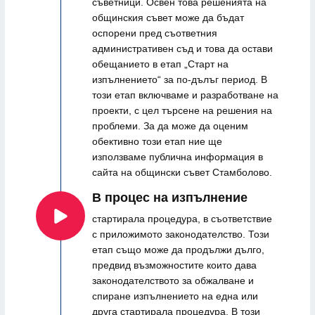
съветници. Освен това решенията на
общинския съвет може да бъдат
оспорени пред съответния
административен съд и това да остави
обещанието в етап „Старт на
изпълнението“ за по-дълъг период. В
този етап включваме и разработване на
проекти, с цел търсене на решения на
проблеми. За да може да оценим
обективно този етап ние ще
използваме публична информация в
сайта на общински съвет Стамболово.
В процес на изпълнение
стартирала процедура, в съответствие
с приложимото законодателство. Този
етап също може да продължи дълго,
предвид възможностите които дава
законодателството за обжалване и
спиране изпълнението на една или
друга стартирала процедура. В този