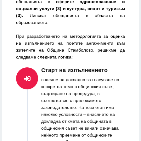
обещанията в сферите
здравеопазване и
социални услуги (3) и култура, спорт и туризъм
(3).
Липсват обещанията в областта на
образованието.
При разработването на методологията за оценка
на изпълнението на поетите ангажименти към
жителите на Община Стамболово, решихме да
следваме следната логика:
Старт на изпълнението
внасяне на докладна за гласуване на
конкретна тема в общинския съвет,
стартиране на процедура, в
съответствие с приложимото
законодателство. На този етап има
няколко условности – внасянето на
докладна от кмета на общината в
общинския съвет не винаги означава
нейното приемане от общинските