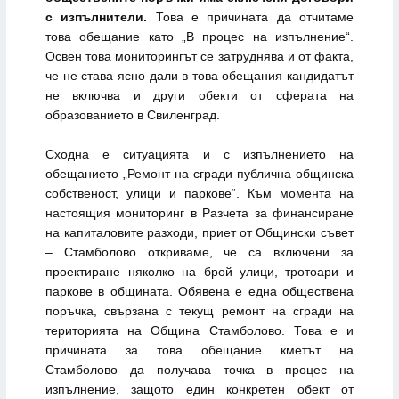
с изпълнители.
Това е причината да отчитаме
това обещание като „В процес на изпълнение“.
Освен това мониторингът се затруднява и от факта,
че не става ясно дали в това обещания кандидатът
не включва и други обекти от сферата на
образованието в Свиленград.
Сходна е ситуацията и с изпълнението на
обещанието „Ремонт на сгради публична общинска
собственост, улици и паркове“. Към момента на
настоящия мониторинг в Разчета за финансиране
на капиталовите разходи, приет от Общински съвет
– Стамболово откриваме, че са включени за
проектиране няколко на брой улици, тротоари и
паркове в общината. Обявена е една обществена
поръчка, свързана с текущ ремонт на сгради на
територията на Община Стамболово. Това е и
причината за това обещание кметът на
Стамболово да получава точка в процес на
изпълнение, защото един конкретен обект от