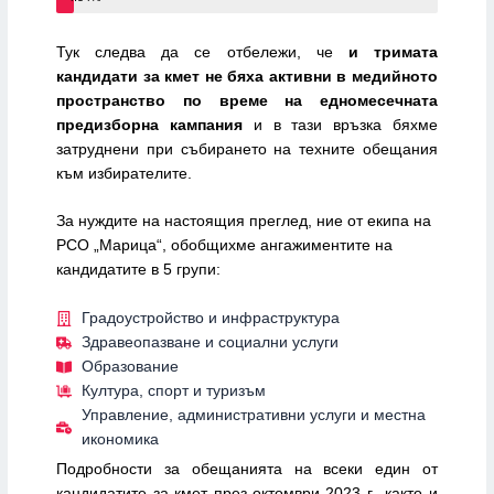
Тук следва да се отбележи, че
и тримата
кандидати за кмет не бяха активни в медийното
пространство по време на едномесечната
предизборна кампания
и в тази връзка бяхме
затруднени при събирането на техните обещания
към избирателите.
За нуждите на настоящия преглед, ние от екипа на
РСО „Марица“, обобщихме ангажиментите на
кандидатите в 5 групи:
Градоустройство и инфраструктура
Здравеопазване и социални услуги
Образование
Култура, спорт и туризъм
Управление, административни услуги и местна
икономика
Подробности за обещанията на всеки един от
кандидатите за кмет през октомври 2023 г., както и