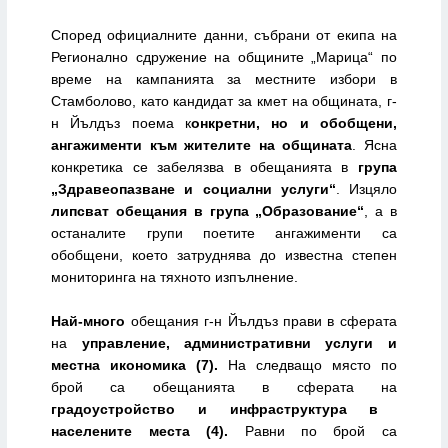
Според официалните данни, събрани от екипа на
Регионално сдружение на общините „Марица“ по
време на кампанията за местните избори в
Стамболово, като кандидат за кмет на общината, г-
н Йълдъз поема к
онкретни, но и обобщени,
ангажименти към жителите на общината
. Ясна
конкретика се забелязва в обещанията в
група
„Здравеопазване и социални услуги“
. Изцяло
липсват обещания в група „Образование“
, а в
останалите групи поетите ангажименти са
обобщени, което затруднява до известна степен
мониторинга на тяхното изпълнение.
Най-много
обещания г-н Йълдъз прави в сферата
на
управление, административни услуги и
местна икономика (7).
На следващо място по
брой са обещанията в сферата нa
градоустройство и инфраструктура в
населените места (4).
Равни по брой са