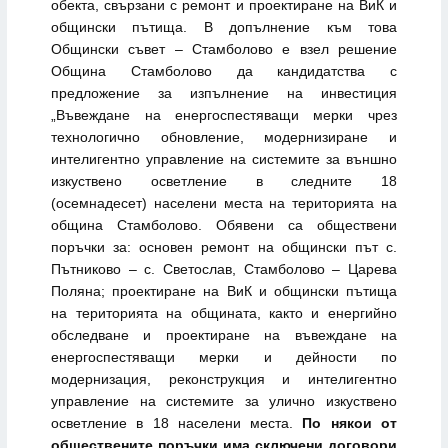
обекта, свързани с ремонт и проектиране на ВиК и
общински пътища. В допълнение към това
Общински съвет – Стамболово е взел решение
Община Стамболово да кандидатства с
предложение за изпълнение на инвестиция
„Въвеждане на енергоспестяващи мерки чрез
технологично обновление, модернизиране и
интелигентно управление на системите за външно
изкуствено осветление в следните 18
(осемнадесет) населени места на територията на
община Стамболово. Обявени са обществени
поръчки за: основен ремонт на общински път с.
Пътниково – с. Светослав, Стамболово – Царева
Поляна; проектиране на ВиК и общински пътища
на територията на общината, както и енергийно
обследване и проектиране на въвеждане на
енергоспестяващи мерки и дейности по
модернизация, реконструкция и интелигентно
управление на системите за улично изкуствено
осветление в 18 населени места.
По някои от
обществените поръчки има сключени договори