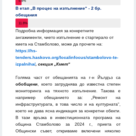
5.9%
В етап „В процес на изпълнение“ - 2 бр.
обещания
11.8%
Подробна информация за конкретните
ангажименти, чието изпълнение е стартирало от
кмета на Стамболово, може да прочете на:
https://hs-
tenders.haskovo.org/localinfocus/stambolovo-te-
izpalniha/
, секция „Кмет“
Голяма част от обещанията на г-н Йълдъз са
обобщени
, което затруднява до известна степен
мониторинга на тяхното изпълнение. Такова е
например обещанието за: „Ремонт на
инфраструктурата, в това число и на културната“,
което не дава ясна индикация за конкретни обекти.
В тази връзка в инвестиционната програма на
община Стамболово за 2024 г., приета от
Общински съвет, откриваме включени няколко