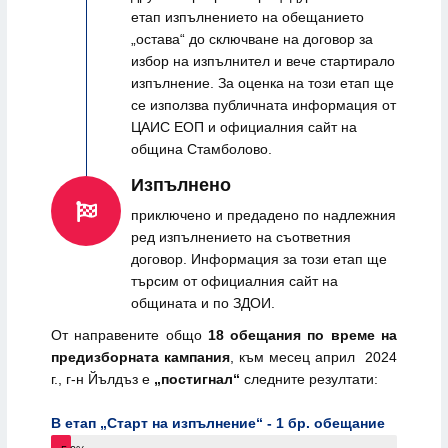
етап изпълнението на обещанието
„остава“ до сключване на договор за
избор на изпълнител и вече стартирало
изпълнение. За оценка на този етап ще
се използва публичната информация от
ЦАИС ЕОП и официалния сайт на
община Стамболово.
Изпълнено
приключено и предадено по надлежния
ред изпълнението на съответния
договор. Информация за този етап ще
търсим от официалния сайт на
общината и по ЗДОИ.
От направените общо
18 обещания по време на
предизборната кампания
, към месец април 2024
г., г-н Йълдъз е
„постигнал“
следните резултати:
В етап „Старт на изпълнение“ - 1 бр. обещаниe