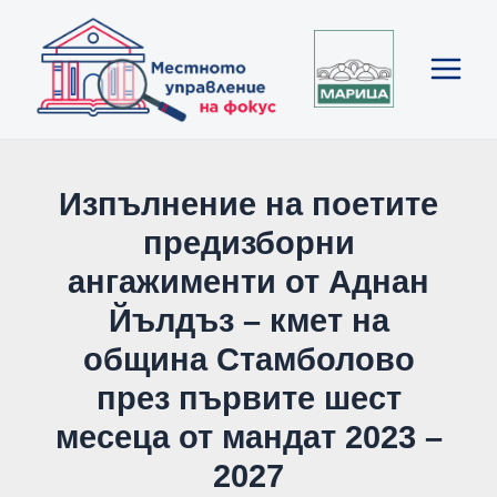
Skip
Post
Main
to
navigation
Menu
content
Изпълнение на поетите
предизборни
ангажименти от Аднан
Йълдъз – кмет на
община Стамболово
през първите шест
месеца от мандат 2023 –
2027