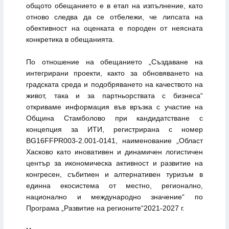
общото обещанието е в етап на изпълнение, като
отново следва да се отбележи, че липсата на
обективност на оценката е породен от неясната
конкретика в обещанията.
По отношение на обещанието „Създаване на
интегрирани проекти, както за обновяването на
градската среда и подобряването на качеството на
живот, така и за партньорствата с бизнеса“
откриваме информация във връзка с участие на
Община Стамболово при кандидатстване с
концепция за ИТИ, регистрирана с номер
BG16FFPR003-2.001-0141, наименование „Област
Хасково като иновативен и динамичен логистичен
център за икономическа активност и развитие на
конгресен, събитиен и алтернативен туризъм в
единна екосистема от местно, регионално,
национално и международно значение“ по
Програма „Развитие на регионите“2021-2027 г.